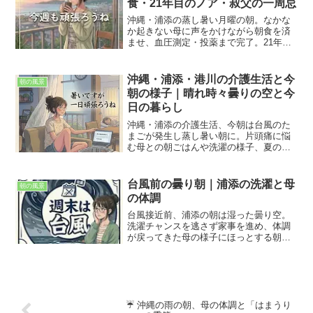
食・21年目のノア・叔父の一周忌
沖縄・浦添の蒸し暑い月曜の朝。なかな
か起きない母に声をかけながら朝食を済
ませ、血圧測定・投薬まで完了。21年乗
り続けたノアのセルモーター故障に頭を
悩ませつつ、午後は叔父の一周忌へ。島
の日常をそのままお届けします。
沖縄・浦添・港川の介護生活と今
朝の風景
朝の様子｜晴れ時々曇りの空と今
日の暮らし
沖縄・浦添の介護生活、今朝は台風のた
まごが発生し蒸し暑い朝に。片頭痛に悩
む母との朝ごはんや洗濯の様子、夏の気
圧変化と体調管理のコツを綴った日記で
す。介護中の方にも役立つ季節の工夫を
紹介しています。
台風前の曇り朝｜浦添の洗濯と母
朝の風景
の体調
台風接近前、浦添の朝は湿った曇り空。
洗濯チャンスを逃さず家事を進め、体調
が戻ってきた母の様子にほっとする朝。
午後は買い物と台風対策へ。沖縄の日常
を綴る朝の風景ブログ第105回。
☔️ 沖縄の雨の朝、母の体調と「はまうり