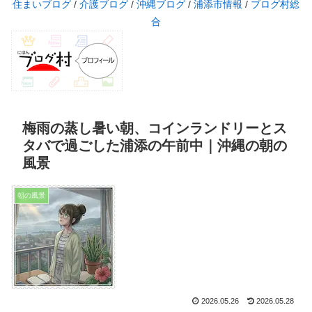
住まいブログ
/
介護ブログ
/
沖縄ブログ
/
浦添市情報
/
ブログ村総
合
梅雨の蒸し暑い朝、コインランドリーとス
タバで過ごした浦添の午前中｜沖縄の朝の
風景
朝の風景
2026.05.26
2026.05.28