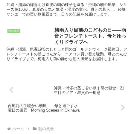
Okinawa, Urasoe｜Midsummer
沖縄・浦添の梅雨明け直後の朝の様子を綴る「沖縄の朝の風景」シリ
Weather and Time with Mom
ーズ第130話。真夏の天気と気温・湿度の変化、母との暮らし、経塚
サンエーでの買い物風景まで、日々の記録をお届けします。
梅雨入り目前のこどもの日——雨
朝の風景
音とフレンチトースト、母とゆっ
くりドライブへ
沖縄・浦添、気温19℃のしとしと雨のゴールデンウィーク最終日。フ
レンチトーストの朝ごはんから、エアコン買い替え騒動、母とのんび
りドライブまで。梅雨入り前の静かな朝の風景をお届けします。
沖縄・浦添の蒸し暑い朝｜母の朝食・21
年目のノア・叔父の一周忌
台風前の生暖かい朝風——母と過ごす水
曜日の風景｜Morning Scenes in Okinawa
ホーム
朝の風景