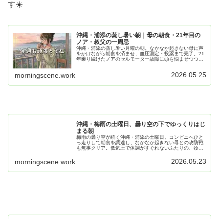
す☀️
沖縄・浦添の蒸し暑い朝｜母の朝食・21年目の
ノア・叔父の一周忌
沖縄・浦添の蒸し暑い月曜の朝。なかなか起きない母に声
をかけながら朝食を済ませ、血圧測定・投薬まで完了。21
年乗り続けたノアのセルモーター故障に頭を悩ませつつ、
午後は叔父の一周忌へ。島の日常をそのままお届けしま
す。
2026.05.25
morningscene.work
沖縄・梅雨の土曜日、曇り空の下でゆっくりはじ
まる朝
梅雨の曇り空が続く沖縄・浦添の土曜日。コンビニへひと
っ走りして朝食を調達し、なかなか起きない母との攻防戦
も無事クリア。低気圧で体調がすぐれないふたりの、ゆっ
くりとした週末の朝の記録です。
2026.05.23
morningscene.work