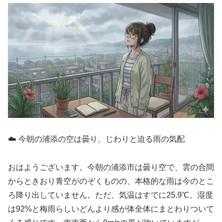
☁️ 今朝の浦添の空は曇り、じわりと迫る雨の気配
おはようございます。今朝の浦添市は曇り空で、雲の合間
からときおり青空がのぞくものの、本格的な雨は今のとこ
ろ降り出していません。ただ、気温はすでに25.9℃、湿度
は92%と梅雨らしいどんより感が体全体にまとわりついて