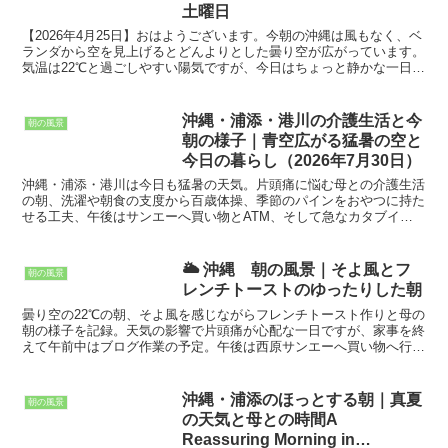
土曜日
【2026年4月25日】おはようございます。今朝の沖縄は風もなく、ベ
ランダから空を見上げるとどんよりとした曇り空が広がっています。
気温は22℃と過ごしやすい陽気ですが、今日はちょっと静かな一日に
なりそうです。気象情報によると、今日の沖縄本島...
沖縄・浦添・港川の介護生活と今
朝の風景
朝の様子｜青空広がる猛暑の空と
今日の暮らし（2026年7月30日）
沖縄・浦添・港川は今日も猛暑の天気。片頭痛に悩む母との介護生活
の朝、洗濯や朝食の支度から百歳体操、季節のパインをおやつに持た
せる工夫、午後はサンエーへ買い物とATM、そして急なカタブイま
で、暑い夏の日常をありのまま綴った浦添の介護ブログです
🌥️ 沖縄 朝の風景｜そよ風とフ
朝の風景
レンチトーストのゆったりした朝
曇り空の22℃の朝、そよ風を感じながらフレンチトースト作りと母の
朝の様子を記録。天気の影響で片頭痛が心配な一日ですが、家事を終
えて午前中はブログ作業の予定。午後は西原サンエーへ買い物へ行け
るか検討中です。
沖縄・浦添のほっとする朝｜真夏
朝の風景
の天気と母との時間A
Reassuring Morning in