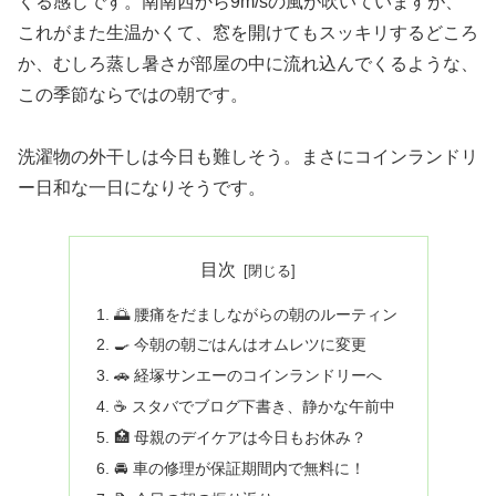
くる感じです。南南西から9m/sの風が吹いていますが、
これがまた生温かくて、窓を開けてもスッキリするどころ
か、むしろ蒸し暑さが部屋の中に流れ込んでくるような、
この季節ならではの朝です。
洗濯物の外干しは今日も難しそう。まさにコインランドリ
ー日和な一日になりそうです。
目次
🌅 腰痛をだましながらの朝のルーティン
🍳 今朝の朝ごはんはオムレツに変更
🚗 経塚サンエーのコインランドリーへ
☕ スタバでブログ下書き、静かな午前中
🏥 母親のデイケアは今日もお休み？
🚘 車の修理が保証期間内で無料に！