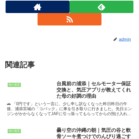
admin
関連記事
台風前の浦添｜セルモーター保証
朝の風景
交換と、気圧アプリが教えてくれ
た母の好調の理由
🚗 「0円です」という一言に、少し申し訳なくなった昨日昨日の午
後、浦添宮城の「コバック」に車を引き取りに行きました。先日エン
ジンがかからなくなってJAFに引っ張ってもらってからの預け入れ
で、原因は2年前に交換したセルモーターの不具合。保証期...
曇り空の沖縄の朝｜気圧の谷と軟
朝の風景
骨ソーキ煮つけでのんびり過ごす